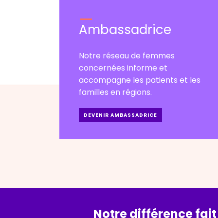
Ambassadrice
Notre réseau de femmes
concernées informe et
accompagne les patients et les
familles en régions.
DEVENIR AMBASSADRICE
Notre différence fait