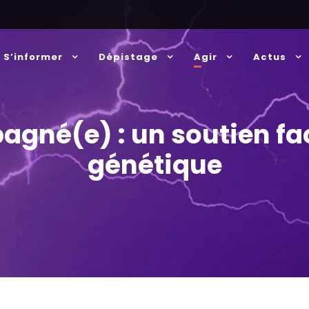
S’informer
Dépistage
Agir
Actus
agné(e) : un soutien fa
génétique