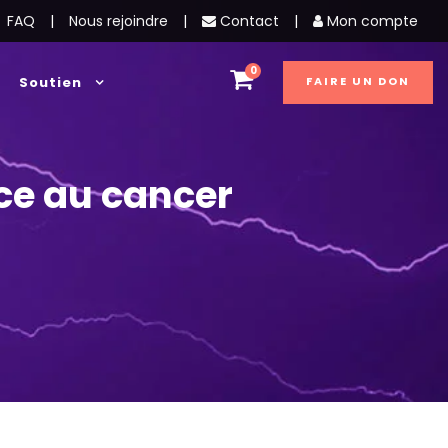
FAQ
|
Nous rejoindre
|
Contact
|
Mon compte
0
Soutien
FAIRE UN DON
ce au cancer