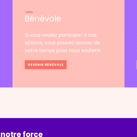
Bénévole
Si vous voulez participer à nos
actions, vous pouvez donner de
votre temps pour nous soutenir.
DEVENIR BÉNÉVOLE
 notre force