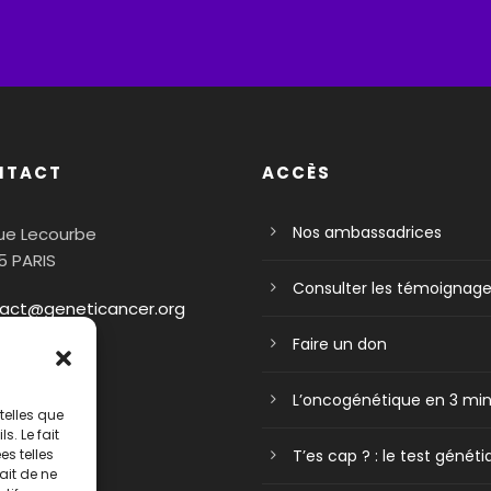
NTACT
ACCÈS
Nos ambassadrices
rue Lecourbe
5 PARIS
Consulter les témoignag
act@geneticancer.org
Faire un don
L’oncogénétique en 3 mi
telles que
. Le fait
T’es cap ? : le test génét
s telles
ait de ne