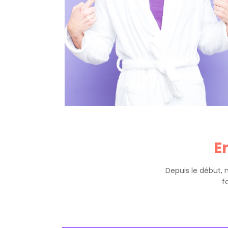
E
Depuis le début, 
f