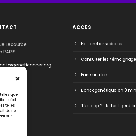
NTACT
ACCÈS
Nos ambassadrices
rue Lecourbe
5 PARIS
Consulter les témoignag
act@geneticancer.org
Faire un don
L’oncogénétique en 3 mi
telles que
. Le fait
s telles
T’es cap ? : le test génét
ait de ne
tif sur