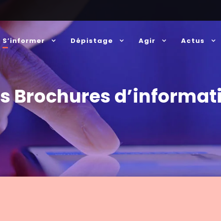
S’informer
Dépistage
Agir
Actus
s Brochures d’informat