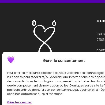
CO
169 
7501
cont
Gérer le consentement
Geneticancer, association de
Pour offrir les meilleures expériences, nous utilisons des technologies 
les cookies pour stocker et/ou accéder aux informations des appareils
lutte contre les cancers
de consentir à ces technologies nous permettra de traiter des donnée
génétiques ou d’origine
que le comportement de navigation ou les ID uniques sur ce site. Le f
héréditaire
pas consentir ou de retirer son consentement peut avoir un effet néga
certaines caractéristiques et fonctions.
Gérer les services