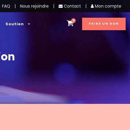
FAQ
|
Nous rejoindre
|
Contact
|
Mon compte
0
Soutien
FAIRE UN DON
ion