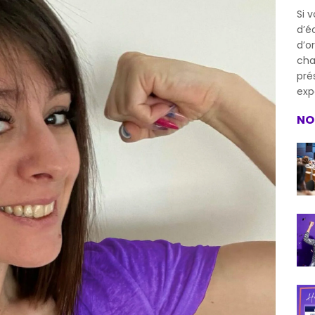
Si 
d’é
d’o
cha
pré
exp
NO