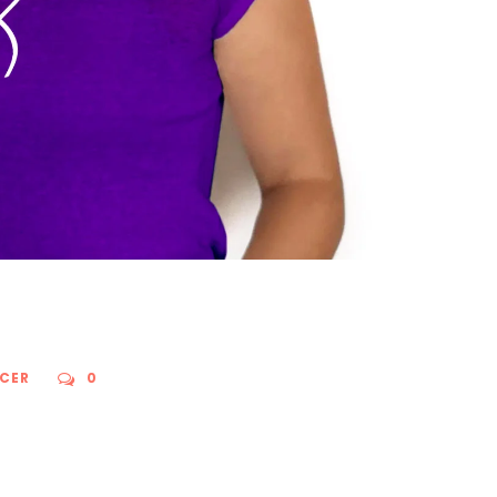
CER
0