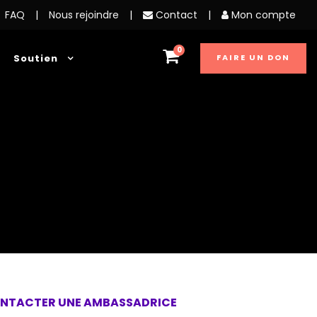
FAQ
|
Nous rejoindre
|
Contact
|
Mon compte
0
Soutien
FAIRE UN DON
NTACTER UNE AMBASSADRICE