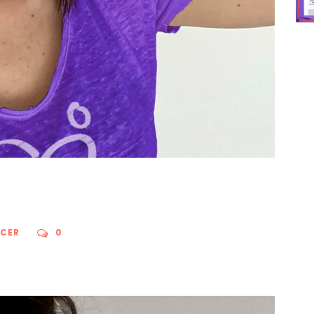
CER
0